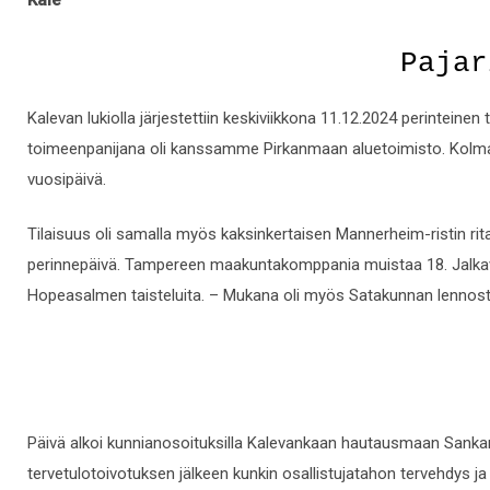
Kale
Pajar
Kalevan lukiolla järjestettiin keskiviikkona 11.12.2024 perinteinen
toimeenpanijana oli kanssamme Pirkanmaan aluetoimisto. Kolma
vuosipäivä.
Tilaisuus oli samalla myös kaksinkertaisen Mannerheim-ristin rita
perinnepäivä. Tampereen maakuntakomppania muistaa 18. Jalkavä
Hopeasalmen taisteluita. – Mukana oli myös Satakunnan lenno
Päivä alkoi kunnianosoituksilla Kalevankaan hautausmaan Sankariri
tervetulotoivotuksen jälkeen kunkin osallistujatahon tervehdys ja