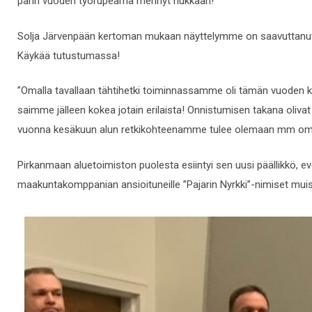
parin vuoden työrupeama mennyt hukkaan!”
Solja Järvenpään kertoman mukaan näyttelymme on saavuttanut hy
Käykää tutustumassa!
”
Omalla tavallaan tähtihetki toiminnassamme oli tämän vuoden k
saimme jälleen kokea jotain erilaista! Onnistumisen takana olivat
vuonna kesäkuun alun retkikohteenamme tulee olemaan mm omi
Pirkanmaan aluetoimiston puolesta esiintyi sen uusi päällikkö, 
maakuntakomppanian ansioituneille ”
Pajarin Nyrkki
”-nimiset muis