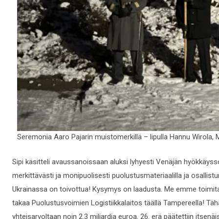
Seremonia Aaro Pajarin muistomerkillä – lipulla Hannu Wirola, Mar
Sipi käsitteli avaussanoissaan aluksi lyhyesti Venäjän hyökkäys
merkittävästi ja monipuolisesti puolustusmateriaalilla ja osalli
Ukrainassa on toivottua! Kysymys on laadusta. Me emme toimita 
takaa Puolustusvoimien Logistiikkalaitos täällä Tampereella! T
yhteisarvoltaan noin 2.3 miljardia euroa. 26. erä päätettiin itse