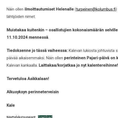
Näin ollen
ilmoittautumiset Helenalle
(
turpeinen@kolumbus.fi
)
lähtijöiden nimet.
Muistakaa kuitenkin – osallistujien kokonaismäärän selvill
11.10.2024 mennessä
.
Tiedoksenne jo tässä vaiheessa:
Kalevan lukiosta johtuvista
päivää aikaisemmaksi. Näin ollen
perinteinen Pajari-päivä on 
Kalevan kankaalla.
Laittakaa/korjatkaa jo nyt kalentereihinne!
Tervetuloa Asikkalaan!
Alkusyksyn perinneterveisin
Kale
Näyttelykutsupajarit
Download