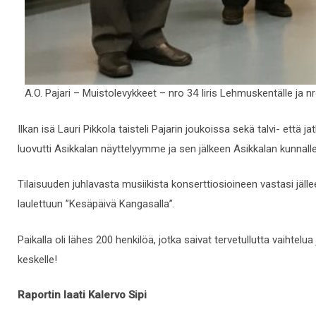
A.O. Pajari – Muistolevykkeet – nro 34 Iiris Lehmuskentälle ja nro
Ilkan isä Lauri Pikkola taisteli Pajarin joukoissa sekä talvi- ett
luovutti Asikkalan näyttelyymme ja sen jälkeen Asikkalan kunnalle
Tilaisuuden juhlavasta musiikista konserttiosioineen vastasi jä
laulettuun ”Kesäpäivä Kangasalla”.
Paikalla oli lähes 200 henkilöä, jotka saivat tervetullutta vaih
keskelle!
Raportin laati Kalervo Sipi