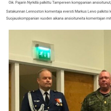
Oik. Pajarin Nyrkillä palkittu Tampereen komppanian ansioitunut
Satakunnan Lennoston komentaja eversti Markus Leivo palkitsi le
Suojauskomppanian vuoden aikana ansioituneita komentajan mital