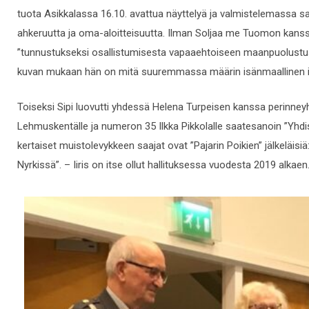
tuota Asikkalassa 16.10. avattua näyttelyä ja valmistelemassa 
ahkeruutta ja oma-aloitteisuutta. Ilman Soljaa me Tuomon kanssa
”tunnustukseksi osallistumisesta vapaaehtoiseen maanpuolustus
kuvan mukaan hän on mitä suuremmassa määrin isänmaallinen 
Toiseksi Sipi luovutti yhdessä Helena Turpeisen kanssa perinn
Lehmuskentälle ja numeron 35 Ilkka Pikkolalle saatesanoin ”Yh
kertaiset muistolevykkeen saajat ovat ”Pajarin Poikien” jälkeläis
Nyrkissä”. – Iiris on itse ollut hallituksessa vuodesta 2019 alkaen