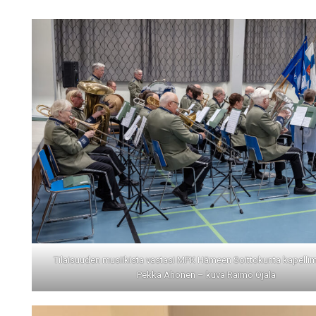
Tilaisuuden musiikista vastasi MPK Hämeen Soittokunta kapelli
Pekka Ahonen – kuva Raimo Ojala