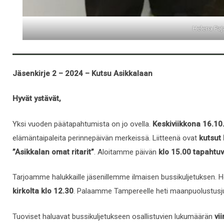
Helena Paj
Jäsenkirje 2 – 2024 – Kutsu Asikkalaan
Hyvät ystävät,
Yksi vuoden päätapahtumista on jo ovella.
Keskiviikkona 16.10.
elämäntaipaleita perinnepäivän merkeissä. Liitteenä ovat
kutsut
”
Asikkalan omat ritarit
”
. Aloitamme päivän
klo 15.00 tapahtuv
Tarjoamme halukkaille jäsenillemme ilmaisen bussikuljetuksen.
kirkolta klo 12.30
. Palaamme Tampereelle heti maanpuolustusjuhl
Tuoviset haluavat bussikuljetukseen osallistuvien lukumäärän
vi