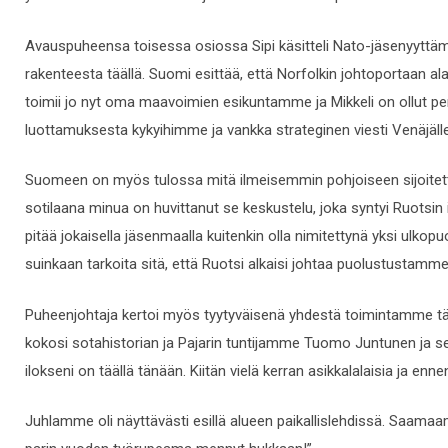
Avauspuheensa toisessa osiossa Sipi käsitteli Nato-jäsenyyttä
rakenteesta täällä. Suomi esittää, että Norfolkin johtoportaan alai
toimii jo nyt oma maavoimien esikuntamme ja Mikkeli on ollut 
luottamuksesta kykyihimme ja vankka strateginen viesti Venäjäll
Suomeen on myös tulossa mitä ilmeisemmin pohjoiseen sijoitetta
sotilaana minua on huvittanut se keskustelu, joka syntyi Ruotsin
pitää jokaisella jäsenmaalla kuitenkin olla nimitettynä yksi ulk
suinkaan tarkoita sitä, että Ruotsi alkaisi johtaa puolustustamme
Puheenjohtaja kertoi myös tyytyväisenä yhdestä toimintamme tähti
kokosi sotahistorian ja Pajarin tuntijamme Tuomo Juntunen ja se
ilokseni on täällä tänään.
Kiitän vielä kerran asikkalalaisia ja en
Juhlamme oli näyttävästi esillä alueen paikallislehdissä. Saamaa