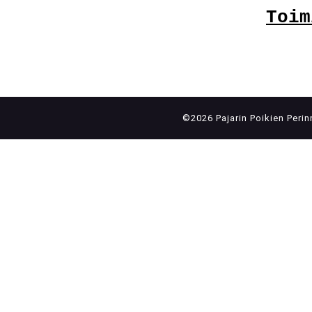
Toim
©2026 Pajarin Poikien Perin