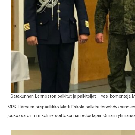
Satakunnan Lennoston palkitut ja palkitsijat – vas. komentaja 
MPK Hämeen piiripäällikkö Matti Eskola palkitsi tervehdyssanojensa
joukossa oli mm kolme soittokunnan edustajaa. Oman ryhmänsä 