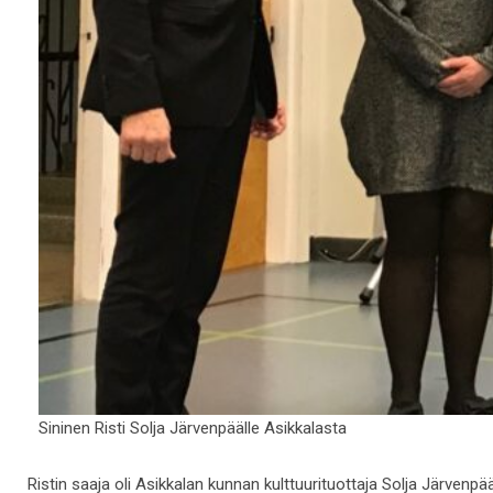
Sininen Risti Solja Järvenpäälle Asikkalasta
Ristin saaja oli Asikkalan kunnan kulttuurituottaja Solja Järvenpää