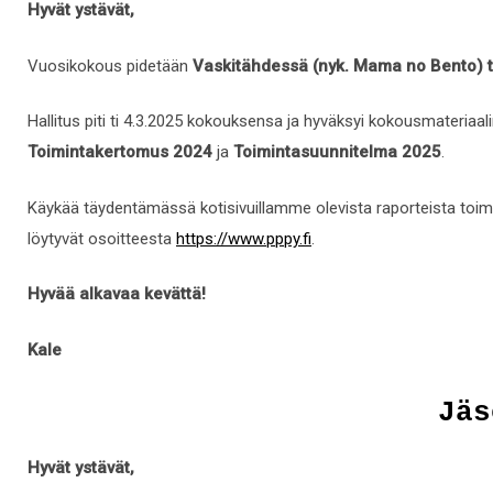
Hyvät ystävät,
Vuosikokous pidetään
Vaskitähdessä (nyk. Mama no Bento) ti
Hallitus piti ti 4.3.2025 kokouksensa ja hyväksyi kokousmateriaa
Toimintakertomus 2024
ja
Toimintasuunnitelma 2025
.
Käykää täydentämässä kotisivuillamme olevista raporteista toi
löytyvät osoitteesta
https://www.pppy.fi
.
Hyvää alkavaa kevättä!
Kale
Jäs
Hyvät ystävät,