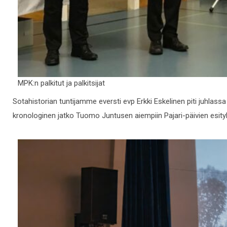
MPK:n palkitut ja palkitsijat
Sotahistorian tuntijamme eversti evp Erkki Eskelinen piti juhlassa
kronologinen jatko Tuomo Juntusen aiempiin Pajari-päivien esityks